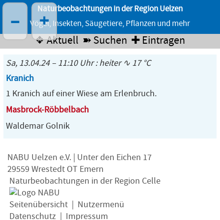
Naturbeobachtungen in der Region Uelzen
–
+
Vögel, Insekten, Säugetiere, Pflanzen und mehr
❖ Aktuell
➽ Suchen
✚ Eintragen
Sa, 13.04.24 – 11:10 Uhr : heiter ∿ 17 °C
Kranich
1 Kranich auf einer Wiese am Erlenbruch.
Masbrock-Röbbelbach
Waldemar Golnik
NABU Uelzen e.V. | Unter den Eichen 17
29559 Wrestedt OT Emern
Naturbeobachtungen in der Region Celle
Seitenübersicht
|
Nutzermenü
Datenschutz
|
Impressum