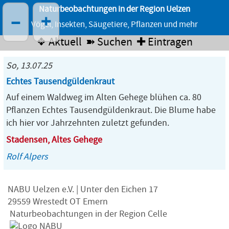
Naturbeobachtungen in der Region Uelzen
–
+
Vögel, Insekten, Säugetiere, Pflanzen und mehr
❖ Aktuell
➽ Suchen
✚ Eintragen
So, 13.07.25
Echtes Tausendgüldenkraut
Auf einem Waldweg im Alten Gehege blühen ca. 80
Pflanzen Echtes Tausendgüldenkraut. Die Blume habe
ich hier vor Jahrzehnten zuletzt gefunden.
Stadensen, Altes Gehege
Rolf Alpers
NABU Uelzen e.V. | Unter den Eichen 17
29559 Wrestedt OT Emern
Naturbeobachtungen in der Region Celle