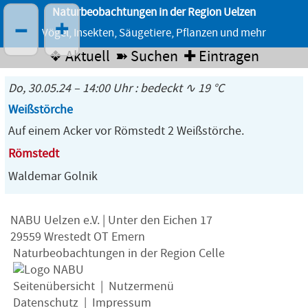
Naturbeobachtungen in der Region Uelzen
–
+
Vögel, Insekten, Säugetiere, Pflanzen und mehr
❖ Aktuell
➽ Suchen
✚ Eintragen
Do, 30.05.24 – 14:00 Uhr : bedeckt ∿ 19 °C
Weißstörche
Auf einem Acker vor Römstedt 2 Weißstörche.
Römstedt
Waldemar Golnik
NABU Uelzen e.V. | Unter den Eichen 17
29559 Wrestedt OT Emern
Naturbeobachtungen in der Region Celle
Seitenübersicht
|
Nutzermenü
Datenschutz
|
Impressum