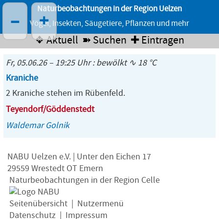
Naturbeobachtungen in der Region Uelzen
–
+
Vögel, Insekten, Säugetiere, Pflanzen und mehr
❖ Aktuell
➽ Suchen
✚ Eintragen
Fr, 05.06.26 – 19:25 Uhr : bewölkt ∿ 18 °C
Kraniche
2 Kraniche stehen im Rübenfeld.
Teyendorf/Göddenstedt
Waldemar Golnik
NABU Uelzen e.V. | Unter den Eichen 17
29559 Wrestedt OT Emern
Naturbeobachtungen in der Region Celle
Seitenübersicht
|
Nutzermenü
Datenschutz
|
Impressum