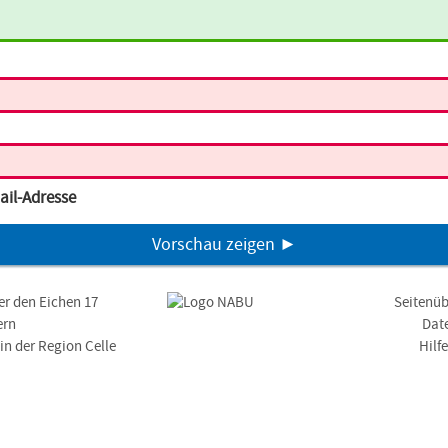
ail-Adresse
Vorschau zeigen ►
er den Eichen 17
Seitenüb
ern
Dat
n der Region Celle
Hilf