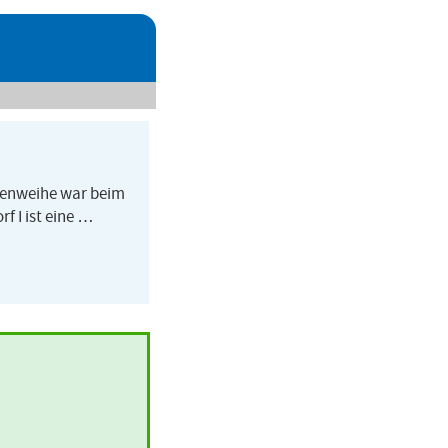
esenweihe war beim
f I ist eine …