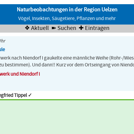
Naturbeobachtungen in der Region Uelzen
Vögel, Insekten, Säugetiere, Pflanzen und mehr
❖ Aktuell
➽ Suchen
✚ Eintragen
Uhr
ule
orwerk nach Niendorf I gaukelte eine männliche Weihe (Rohr-/Wi
 zu bestimmen). Und dann!! Kurz vor dem Ortseingang von Niendor
werk und Niendorf I
gfried Tippel ✓