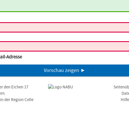
ail-Adresse
Vorschau zeigen ►
er den Eichen 17
Seitenüb
ern
Dat
n der Region Celle
Hilf