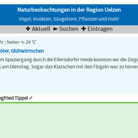
Naturbeobachtungen in der Region Uelzen
Vögel, Insekten, Säugetiere, Pflanzen und mehr
❖ Aktuell
➽ Suchen
✚ Eintragen
hr : heiter ∿ 24 °C
töter, Glühwürmchen
n Spaziergang durch die Ellerndorfer Heide konnten wir die Zie
ls am Dienstag. Sogar das Klatschen mit den Flügeln war zu höre
gfried Tippel ✓