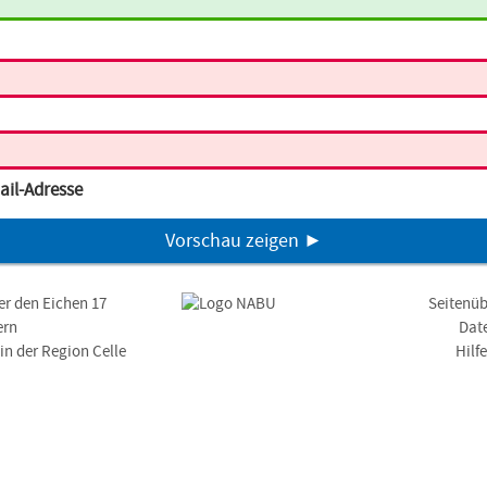
ail-Adresse
Vorschau zeigen ►
er den Eichen 17
Seitenüb
ern
Dat
n der Region Celle
Hilf