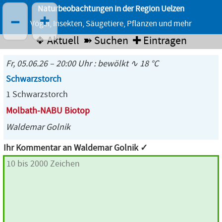
Naturbeobachtungen in der Region Uelzen
–
+
Vögel, Insekten, Säugetiere, Pflanzen und mehr
❖ Aktuell
➽ Suchen
✚ Eintragen
Fr, 05.06.26 – 20:00 Uhr : bewölkt ∿ 18 °C
Schwarzstorch
1 Schwarzstorch
Molbath-NABU Biotop
Waldemar Golnik
Ihr Kommentar an Waldemar Golnik ✓