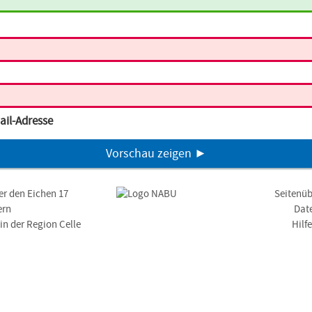
ail-Adresse
Vorschau zeigen ►
er den Eichen 17
Seitenüb
ern
Dat
n der Region Celle
Hilf