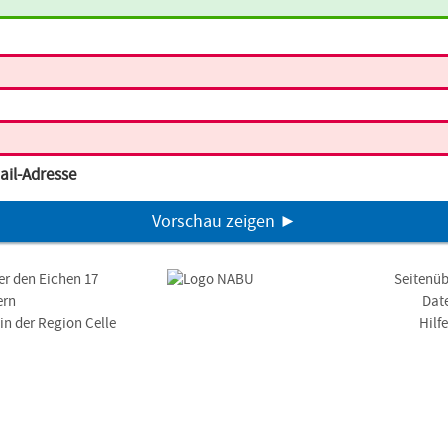
ail-Adresse
Vorschau zeigen ►
er den Eichen 17
Seitenüb
ern
Dat
n der Region Celle
Hilf