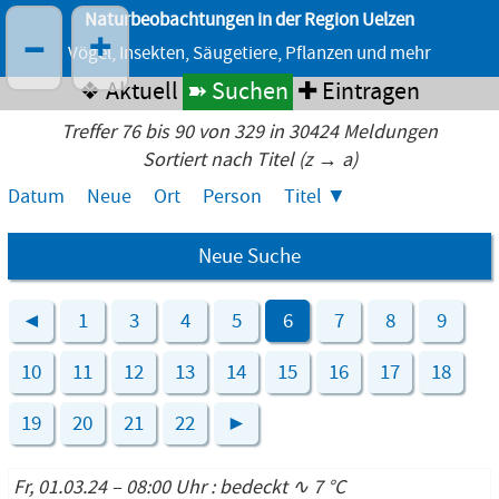
Naturbeobachtungen in der Region Uelzen
–
+
Vögel, Insekten, Säugetiere, Pflanzen und mehr
❖ Aktuell
➽ Suchen
✚ Eintragen
Treffer 76 bis 90 von 329 in 30424 Meldungen
Sortiert nach Titel (z → a)
Datum
Neue
Ort
Person
Titel
Neue Suche
◄
1
3
4
5
6
7
8
9
10
11
12
13
14
15
16
17
18
19
20
21
22
►
Fr, 01.03.24 – 08:00 Uhr : bedeckt ∿ 7 °C