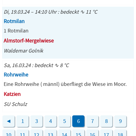
Di, 19.03.24 – 14:10 Uhr : bedeckt ∿ 11 °C
Rotmilan
1 Rotmilan
Almstorf-Mergelwiese
Waldemar Golnik
Sa, 16.03.24 : bedeckt ∿ 8 °C
Rohrweihe
Eine Rohrweihe ( männl) überfliegt die Wiese im Moor.
Katzien
SU Schulz
◄
1
3
4
5
6
7
8
9
10
11
12
13
14
15
16
17
18