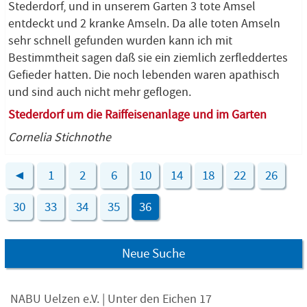
Stederdorf, und in unserem Garten 3 tote Amsel
entdeckt und 2 kranke Amseln. Da alle toten Amseln
sehr schnell gefunden wurden kann ich mit
Bestimmtheit sagen daß sie ein ziemlich zerfleddertes
Gefieder hatten. Die noch lebenden waren apathisch
und sind auch nicht mehr geflogen.
Stederdorf um die Raiffeisenanlage und im Garten
Cornelia Stichnothe
◄
1
2
6
10
14
18
22
26
30
33
34
35
36
Neue Suche
NABU Uelzen e.V. | Unter den Eichen 17