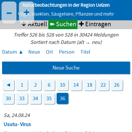
Naturbeobachtungen in der Region Uelzen
–
+
Vögel, Insekten, Säugetiere, Pflanzen und mehr
❖ Aktuell
➽ Suchen
✚ Eintragen
Treffer 526 bis 528 von 528 in 30424 Meldungen
Sortiert nach Datum (alt → neu)
Datum
Neue
Ort
Person
Titel
Neue Suche
◄
1
2
6
10
14
18
22
26
30
33
34
35
36
Sa, 24.08.24
Usutu- Virus