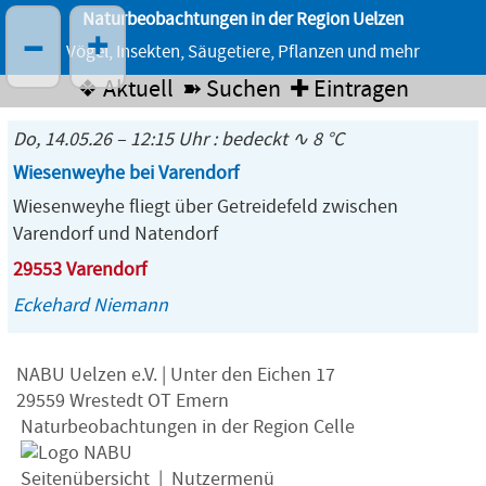
Naturbeobachtungen in der Region Uelzen
–
+
Vögel, Insekten, Säugetiere, Pflanzen und mehr
❖ Aktuell
➽ Suchen
✚ Eintragen
Do, 14.05.26 – 12:15 Uhr : bedeckt ∿ 8 °C
Wiesenweyhe bei Varendorf
Wiesenweyhe fliegt über Getreidefeld zwischen
Varendorf und Natendorf
29553 Varendorf
Eckehard Niemann
NABU Uelzen e.V. | Unter den Eichen 17
29559 Wrestedt OT Emern
Naturbeobachtungen in der Region Celle
Seitenübersicht
|
Nutzermenü