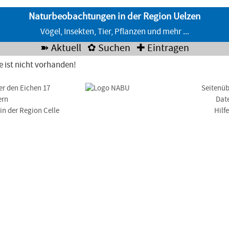
Naturbeobachtungen in der Region Uelzen
Vögel, Insekten, Tier, Pflanzen und mehr ...
➽ Aktuell
✿ Suchen
✚ Eintragen
e ist nicht vorhanden!
er den Eichen 17
Seitenüb
ern
Dat
n der Region Celle
Hilf